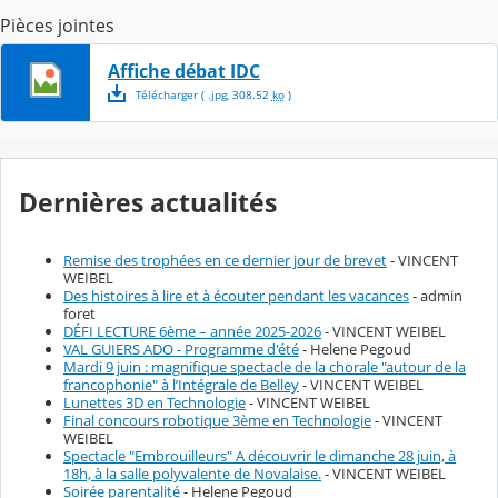
Pièces jointes
Affiche débat IDC
Télécharger
( .
jpg
,
308.52
ko
)
Dernières actualités
Remise des trophées en ce dernier jour de brevet
- VINCENT
WEIBEL
Des histoires à lire et à écouter pendant les vacances
- admin
foret
DÉFI LECTURE 6ème – année 2025-2026
- VINCENT WEIBEL
VAL GUIERS ADO - Programme d'été
- Helene Pegoud
Mardi 9 juin : magnifique spectacle de la chorale "autour de la
francophonie" à l’Intégrale de Belley
- VINCENT WEIBEL
Lunettes 3D en Technologie
- VINCENT WEIBEL
Final concours robotique 3ème en Technologie
- VINCENT
WEIBEL
Spectacle "Embrouilleurs" A découvrir le dimanche 28 juin, à
18h, à la salle polyvalente de Novalaise.
- VINCENT WEIBEL
Soirée parentalité
- Helene Pegoud