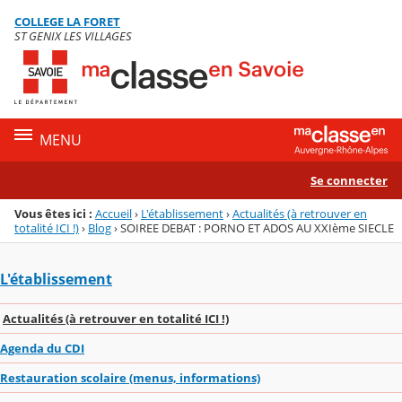
Panneau de gestion des cookies
COLLEGE LA FORET
Menu de la rubrique
Contenu
ST GENIX LES VILLAGES
MENU
Se connecter
Vous êtes ici :
Accueil
›
L'établissement
›
Actualités (à retrouver en
totalité ICI !)
›
Blog
›
SOIREE DEBAT : PORNO ET ADOS AU XXIème SIECLE
L'établissement
Actualités (à retrouver en totalité ICI !)
Agenda du CDI
Restauration scolaire (menus, informations)