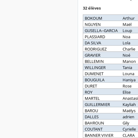
32 élèves
BOKOUM
Arthur
NGUYEN
Maël
GUSELLA--GARCIA
Loup
PLASSIARD
Noa
DA SILVA
Lola
RODRIGUEZ
Charlie
GRAVIER
Noé
BELLEMIN
Manon
WILLINGER
Tania
DUMENET
Louna
BOUGUILA
Haniya
DURET
Rose
ROY
Elise
MARTEL
Anastas
GUILLERMIER
Kayliah
BAROU
Maëlys
DALLES
adrien
BAHROUN
Gily
COUTANT
Cyrielle
BANNER VIVIER
CLARA