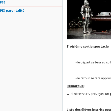
FSE
PIX parentalité
Troisième sortie spectacle
- le départ se fera au col
- le retour se fera approxi
Remarque
:
→ Si nécessaire, prévoyez un
Liste des élèves inscrits p