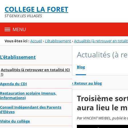
Panneau de gestion des cookies
COLLEGE LA FORET
Menu de la rubrique
Contenu
ST GENIX LES VILLAGES
MENU
Vous êtes ici :
Accueil
›
L'établissement
›
Actualités (à retrouver en totalité
Actualités (à re
L'établissement
Blog
Actualités (à retrouver en totalité ICI
!)
‹
Retour au blog
Agenda du CDI
Restauration scolaire (menus,
Troisième sor
informations)
aura lieu le 
Conseil Indépendant des Parents
d'Elèves
Par VINCENT WEIBEL, publié le 
Visite du collège