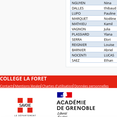
NGUYEN
Nina
DALLES
thibaud
LUPO
Pauline
MARQUET
Noéline
MATHIEU
Kamil
VAGNON
Julia
PLASSIARD
Ylana
SERRA
Elori
REIGNIER
Louise
BARNIER
Abriel
NOCENTI
LUCAS
SAEZ
Ethan
COLLEGE LA FORET
Contacts
Mentions légales
Chartes d'utilisation
Données personnelles