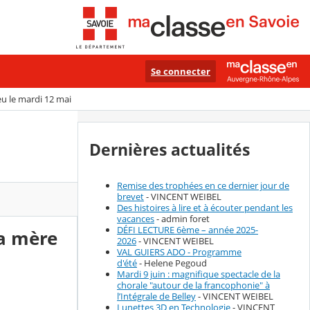
Se connecter
eu le mardi 12 mai
Dernières actualités
Remise des trophées en ce dernier jour de
brevet
- VINCENT WEIBEL
Des histoires à lire et à écouter pendant les
vacances
- admin foret
DÉFI LECTURE 6ème – année 2025-
ma mère
2026
- VINCENT WEIBEL
VAL GUIERS ADO - Programme
d'été
- Helene Pegoud
Mardi 9 juin : magnifique spectacle de la
chorale "autour de la francophonie" à
l’Intégrale de Belley
- VINCENT WEIBEL
Lunettes 3D en Technologie
- VINCENT