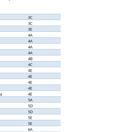
3C
3C
3E
4A
4A
4A
4A
4B
4C
4E
4E
4E
4E
ia
4E
5A
5D
5D
5E
5E
6A