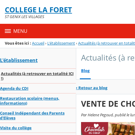
Panneau de gestion des cookies
COLLEGE LA FORET
Menu de la rubrique
Contenu
ST GENIX LES VILLAGES
MENU
Vous êtes ici :
Accueil
›
L'établissement
›
Actualités (à retrouver en totalité
Actualités (à re
L'établissement
Blog
Actualités (à retrouver en totalité ICI
!)
‹
Retour au blog
Agenda du CDI
Restauration scolaire (menus,
VENTE DE CH
informations)
Conseil Indépendant des Parents
Par Helene Pegoud, publié le lu
d'Elèves
Visite du collège