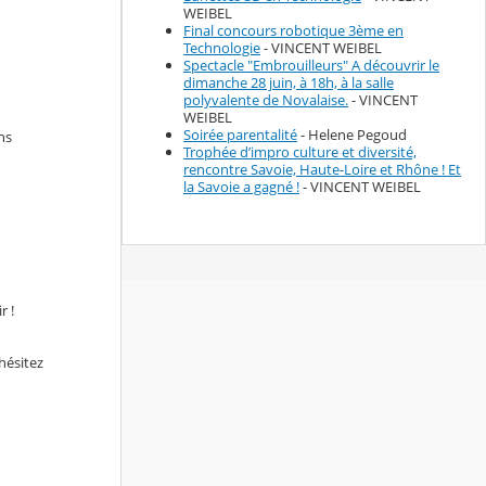
WEIBEL
Final concours robotique 3ème en
Technologie
- VINCENT WEIBEL
Spectacle "Embrouilleurs" A découvrir le
dimanche 28 juin, à 18h, à la salle
polyvalente de Novalaise.
- VINCENT
WEIBEL
Soirée parentalité
- Helene Pegoud
ns
Trophée d’impro culture et diversité,
rencontre Savoie, Haute-Loire et Rhône ! Et
la Savoie a gagné !
- VINCENT WEIBEL
r !
hésitez