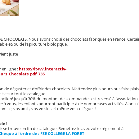
DE CHOCOLATS. Nous avons choisi des chocolats fabriqués en France. Certai
le et/ou de l’agriculture biologique.
 vient juste
 en ligne :
https://it4v7.interactiv-
urs_Chocolats_pdf_735
on de déguster et d’offrir des chocolats. N'attendez plus pour vous faire plaisi
se sur tout le catalogue.
 action! Jusqu'à 30% du montant des commandes est reversé à l'association
ce à vous, les enfants pourront participer à de nombreuses activités. Alors n’
 famille, vos amis, vos voisins et même vos collègues !
le !
se trouve en fin de catalogue. Remettez-le avec votre règlement à
hèque à l’ordre de : FSE COLLEGE LA FORET