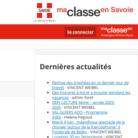
Se connecter
Dernières actualités
Remise des trophées en ce dernier jour de
brevet
- VINCENT WEIBEL
Des histoires à lire et à écouter pendant les
vacances
- admin foret
DÉFI LECTURE 6ème – année 2025-
2026
- VINCENT WEIBEL
VAL GUIERS ADO - Programme
d'été
- Helene Pegoud
Mardi 9 juin : magnifique spectacle de la
chorale "autour de la francophonie" à
l’Intégrale de Belley
- VINCENT WEIBEL
Lunettes 3D en Technologie
- VINCENT