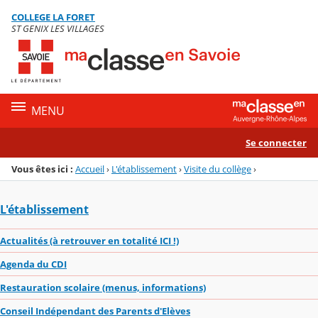
Panneau de gestion des cookies
COLLEGE LA FORET
Menu de la rubrique
Contenu
ST GENIX LES VILLAGES
MENU
Se connecter
Vous êtes ici :
Accueil
›
L'établissement
›
Visite du collège
›
L'établissement
Actualités (à retrouver en totalité ICI !)
Agenda du CDI
Restauration scolaire (menus, informations)
Conseil Indépendant des Parents d'Elèves