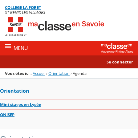
Panneau de gestion des cookies
COLLEGE LA FORET
Menu de la rubrique
Contenu
ST GENIX LES VILLAGES
MENU
Se connecter
Vous êtes ici :
Accueil
›
Orientation
›
Agenda
Orientation
Mini-stages en Lycée
ONISEP