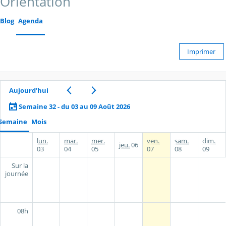
Orientation
Blog
Agenda
Imprimer
Aujourd’hui
Semaine 32 - du 03 au 09 Août 2026
Semaine
Mois
lun.
mar.
mer.
ven.
sam.
dim.
jeu.
06
03
04
05
07
08
09
Sur la
journée
08h