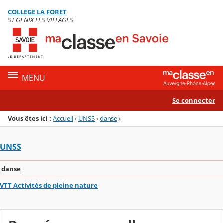
Panneau de gestion des cookies
COLLEGE LA FORET
Menu de la rubrique
Contenu
ST GENIX LES VILLAGES
MENU
Se connecter
Vous êtes ici :
Accueil
›
UNSS
›
danse
›
UNSS
danse
VTT Activités de pleine nature