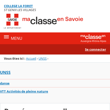
Panneau de gestion des cookies
COLLEGE LA FORET
Menu de la rubrique
Contenu
ST GENIX LES VILLAGES
MENU
Se connecter
Vous êtes ici :
Accueil
›
UNSS
›
UNSS
danse
VTT Activités de pleine nature