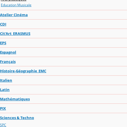
Education Musicale
Atelier Cinéma
CDI
Cit'Art_ERASMUS
EPS
Espagnol
Français
Histoire-Géographie_EMC
Italien
Latin
Mathématiques
PIX
Sciences & Techno
SPC