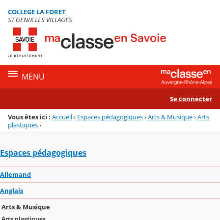
Panneau de gestion des cookies
COLLEGE LA FORET
Menu de la rubrique
Contenu
ST GENIX LES VILLAGES
MENU
Se connecter
Vous êtes ici :
Accueil
›
Espaces pédagogiques
›
Arts & Musique
›
Arts
plastiques
›
Espaces pédagogiques
Allemand
Anglais
Arts & Musique
Arts plastiques