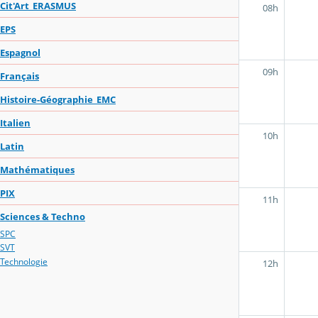
Cit'Art_ERASMUS
08h
EPS
Espagnol
09h
Français
Histoire-Géographie_EMC
Italien
10h
Latin
Mathématiques
PIX
11h
Sciences & Techno
SPC
SVT
Technologie
12h