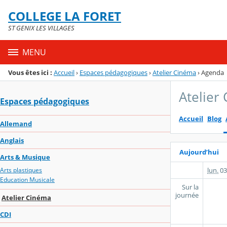
Panneau de gestion des cookies
COLLEGE LA FORET
Menu de la rubrique
Contenu
ST GENIX LES VILLAGES
MENU
Vous êtes ici :
Accueil
›
Espaces pédagogiques
›
Atelier Cinéma
›
Agenda
Atelier
Espaces pédagogiques
Accueil
Blog
Allemand
Anglais
Aujourd’hui
Arts & Musique
lun.
03
Arts plastiques
Education Musicale
Sur la
journée
Atelier Cinéma
CDI