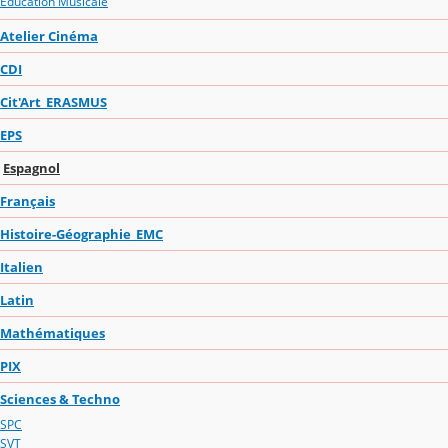
Education Musicale
Atelier Cinéma
CDI
Cit'Art_ERASMUS
EPS
Espagnol
Français
Histoire-Géographie_EMC
Italien
Latin
Mathématiques
PIX
Sciences & Techno
SPC
SVT