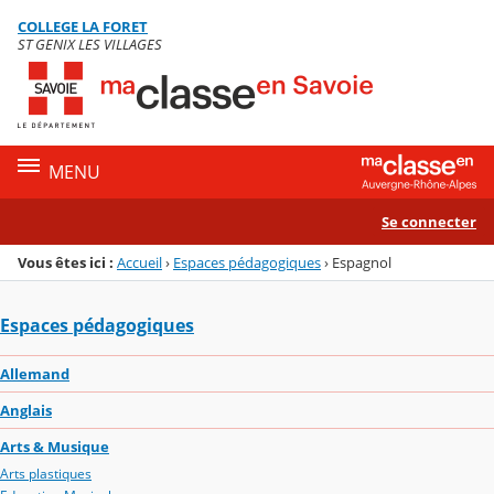
Panneau de gestion des cookies
COLLEGE LA FORET
Menu de la rubrique
Contenu
ST GENIX LES VILLAGES
MENU
Se connecter
Vous êtes ici :
Accueil
›
Espaces pédagogiques
›
Espagnol
Espaces pédagogiques
Allemand
Anglais
Arts & Musique
Arts plastiques