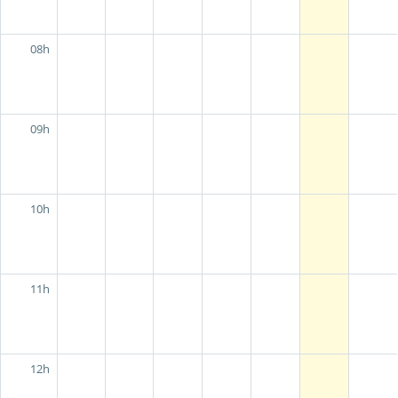
08h
09h
10h
11h
12h