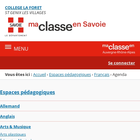
Panneau de gestion des cookies
COLLEGE LA FORET
Menu de la rubrique
Contenu
ST GENIX LES VILLAGES
MENU
Se connecter
Vous êtes ici :
Accueil
›
Espaces pédagogiques
›
Français
›
Agenda
Espaces pédagogiques
Allemand
Anglais
Arts & Musique
Arts plastiques