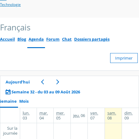
Technologie
Français
Accueil
Blog
Agenda
Forum
Chat
Dossiers partagés
Imprimer
Aujourd’hui
Semaine 32 - du 03 au 09 Août 2026
Semaine
Mois
lun.
mar.
mer.
ven.
sam.
dim.
jeu.
06
03
04
05
07
08
09
Sur la
journée