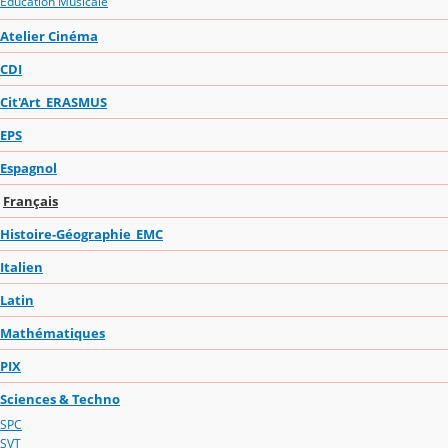
Education Musicale
Atelier Cinéma
CDI
Cit'Art_ERASMUS
EPS
Espagnol
Français
Histoire-Géographie_EMC
Italien
Latin
Mathématiques
PIX
Sciences & Techno
SPC
SVT