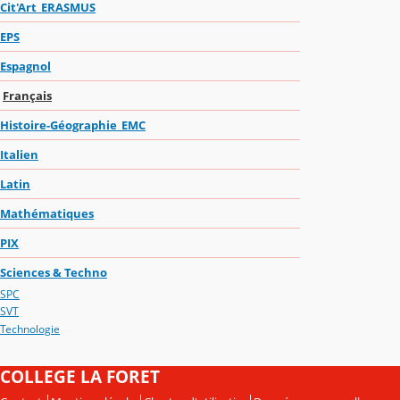
Cit'Art_ERASMUS
EPS
Espagnol
Français
Histoire-Géographie_EMC
Italien
Latin
Mathématiques
PIX
Sciences & Techno
SPC
SVT
Technologie
COLLEGE LA FORET