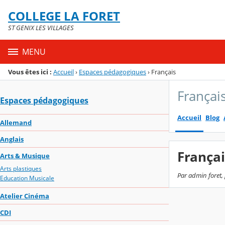
Panneau de gestion des cookies
COLLEGE LA FORET
Menu de la rubrique
Contenu
ST GENIX LES VILLAGES
MENU
Vous êtes ici :
Accueil
›
Espaces pédagogiques
›
Français
Françai
Espaces pédagogiques
Accueil
Blog
Allemand
Anglais
Françai
Arts & Musique
Arts plastiques
Par admin foret, 
Education Musicale
Atelier Cinéma
CDI