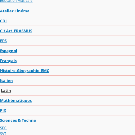
Education Musicale
Atelier Cinéma
CDI
Cit'Art_ERASMUS
EPS
Espagnol
Français
Histoire-Géographie_EMC
Italien
Latin
Mathématiques
PIX
Sciences & Techno
SPC
SVT