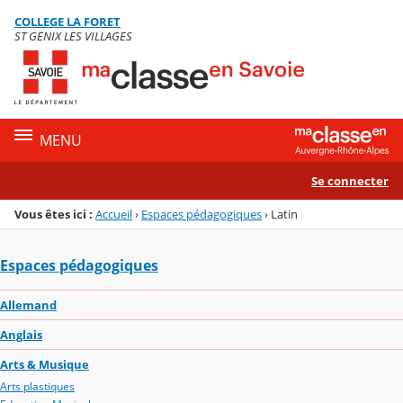
Panneau de gestion des cookies
COLLEGE LA FORET
Menu de la rubrique
Contenu
ST GENIX LES VILLAGES
MENU
Se connecter
Vous êtes ici :
Accueil
›
Espaces pédagogiques
›
Latin
Espaces pédagogiques
Allemand
Anglais
Arts & Musique
Arts plastiques