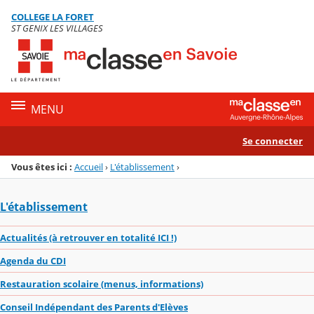
Panneau de gestion des cookies
COLLEGE LA FORET
Menu de la rubrique
Contenu
ST GENIX LES VILLAGES
MENU
Se connecter
Vous êtes ici :
Accueil
›
L'établissement
›
L'établissement
Actualités (à retrouver en totalité ICI !)
Agenda du CDI
Restauration scolaire (menus, informations)
Conseil Indépendant des Parents d'Elèves