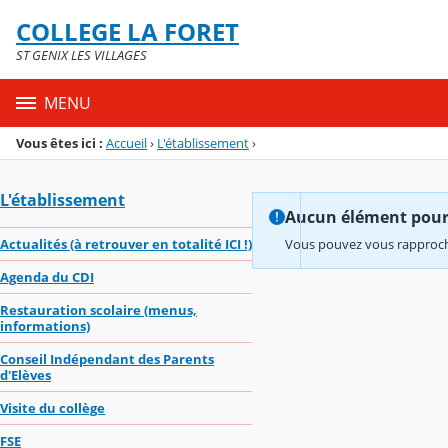
Panneau de gestion des cookies
COLLEGE LA FORET
Menu de la rubrique
Contenu
ST GENIX LES VILLAGES
MENU
Vous êtes ici :
Accueil
›
L'établissement
›
L'établissement
Aucun élément pour l
Actualités (à retrouver en totalité ICI !)
Vous pouvez vous rapproche
Agenda du CDI
Restauration scolaire (menus,
informations)
Conseil Indépendant des Parents
d'Elèves
Visite du collège
FSE