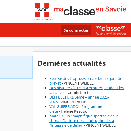
Se connecter
Dernières actualités
Remise des trophées en ce dernier jour de
brevet
- VINCENT WEIBEL
Des histoires à lire et à écouter pendant les
vacances
- admin foret
DÉFI LECTURE 6ème – année 2025-
2026
- VINCENT WEIBEL
VAL GUIERS ADO - Programme
d'été
- Helene Pegoud
Mardi 9 juin : magnifique spectacle de la
chorale "autour de la francophonie" à
l’Intégrale de Belley
- VINCENT WEIBEL