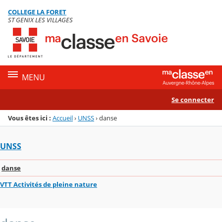
Panneau de gestion des cookies
COLLEGE LA FORET
Menu de la rubrique
Contenu
ST GENIX LES VILLAGES
MENU
Se connecter
Vous êtes ici :
Accueil
›
UNSS
›
danse
UNSS
danse
VTT Activités de pleine nature