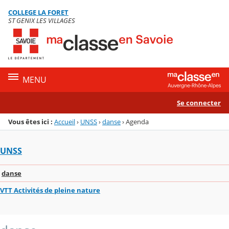
Panneau de gestion des cookies
COLLEGE LA FORET
Menu de la rubrique
Contenu
ST GENIX LES VILLAGES
MENU
Se connecter
Vous êtes ici :
Accueil
›
UNSS
›
danse
›
Agenda
UNSS
danse
VTT Activités de pleine nature