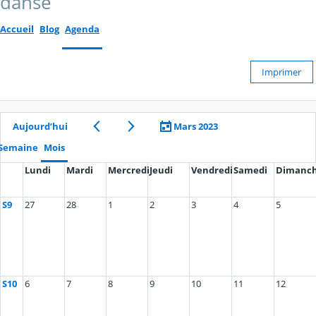
danse
Accueil
Blog
Agenda
Imprimer
Aujourd’hui
Mars 2023
Semaine
Mois
Lundi
Mardi
Mercredi
Jeudi
Vendredi
Samedi
Dimanc
S9
27
28
1
2
3
4
5
S10
6
7
8
9
10
11
12