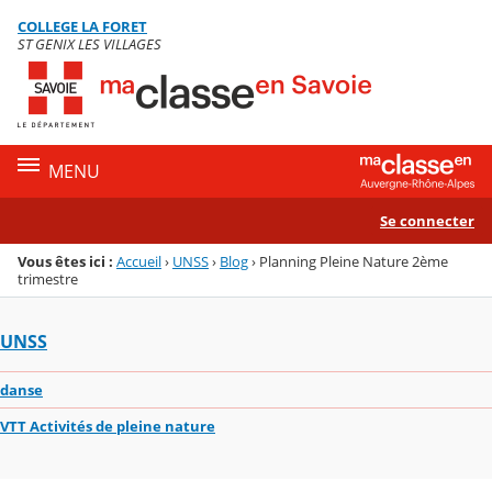
Panneau de gestion des cookies
COLLEGE LA FORET
Menu de la rubrique
Contenu
ST GENIX LES VILLAGES
MENU
Se connecter
Vous êtes ici :
Accueil
›
UNSS
›
Blog
›
Planning Pleine Nature 2ème
trimestre
UNSS
danse
VTT Activités de pleine nature