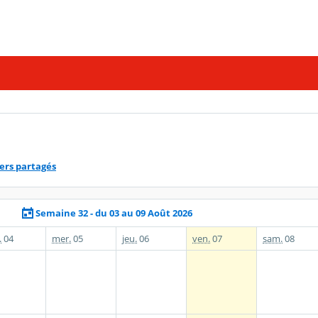
ers partagés
Semaine 32 - du 03 au 09 Août 2026
.
04
mer.
05
jeu.
06
ven.
07
sam.
08