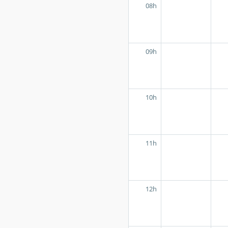
08h
09h
10h
11h
12h