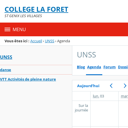
Panneau de gestion des cookies
COLLEGE LA FORET
Menu de la rubrique
Contenu
ST GENIX LES VILLAGES
MENU
Vous êtes ici :
Accueil
›
UNSS
›
Agenda
UNSS
UNSS
Blog
Agenda
Forum
Dossi
danse
VTT Activités de pleine nature
Aujourd’hui
lun.
03
mar
Sur la
journée