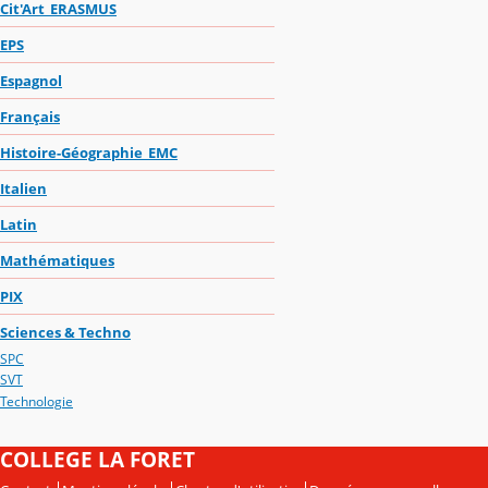
Cit'Art_ERASMUS
EPS
Espagnol
Français
Histoire-Géographie_EMC
Italien
Latin
Mathématiques
PIX
Sciences & Techno
SPC
SVT
Technologie
COLLEGE LA FORET