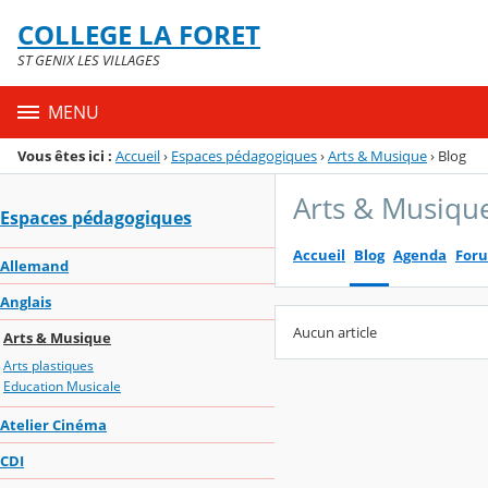
Panneau de gestion des cookies
COLLEGE LA FORET
Menu de la rubrique
Contenu
ST GENIX LES VILLAGES
MENU
Vous êtes ici :
Accueil
›
Espaces pédagogiques
›
Arts & Musique
›
Blog
Arts & Musiqu
Espaces pédagogiques
Accueil
Blog
Agenda
For
Allemand
Anglais
Aucun article
Arts & Musique
Arts plastiques
Education Musicale
Atelier Cinéma
CDI