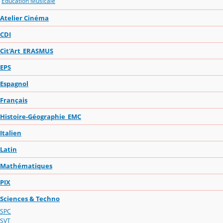
Education Musicale
Atelier Cinéma
CDI
Cit'Art_ERASMUS
EPS
Espagnol
Français
Histoire-Géographie_EMC
Italien
Latin
Mathématiques
PIX
Sciences & Techno
SPC
SVT