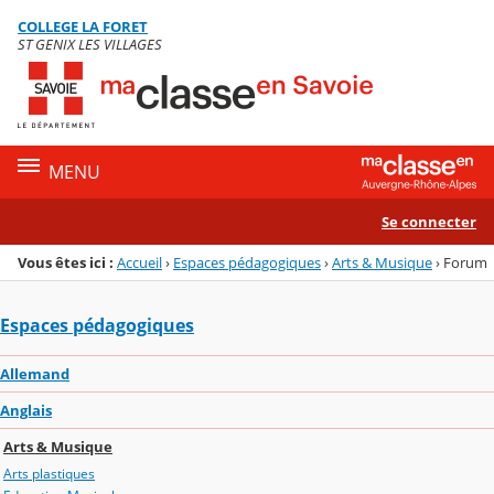
Panneau de gestion des cookies
COLLEGE LA FORET
Menu de la rubrique
Contenu
ST GENIX LES VILLAGES
MENU
Se connecter
Vous êtes ici :
Accueil
›
Espaces pédagogiques
›
Arts & Musique
›
Forum
Espaces pédagogiques
Allemand
Anglais
Arts & Musique
Arts plastiques