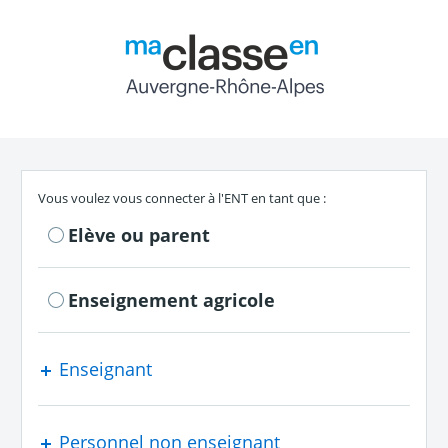
Return to the authe
S'authentifier en tant que
Vous voulez vous connecter à l'ENT en tant que :
Elève ou parent
Enseignement agricole
Enseignant
Personnel non enseignant