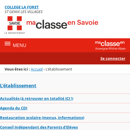
Panneau de gestion des cookies
COLLEGE LA FORET
Menu de la rubrique
Contenu
ST GENIX LES VILLAGES
MENU
Se connecter
Vous êtes ici :
Accueil
›
L'établissement
L'établissement
Actualités (à retrouver en totalité ICI !)
Agenda du CDI
Restauration scolaire (menus, informations)
Conseil Indépendant des Parents d'Elèves